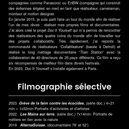
compagnies comme Panasonic ou EnBW (compagnie qui construit
des éoliennes érigées en mer) en tant que réalisateur, caméraman,
monteur et motion designer.
En janvier 2015, je suis parti faire un tour du monde afin de réaliser
l’un de mes rêves : réaliser mes propres films et documentaires.
J’ai alors créé le projet
Doc’it Yourself
qui m’a permis de rencontrer
des réalisateurs des quatre coins du monde afin de travailler sur
des projets collaboratifs. Très rapidement, j’ai rejoints la
communauté de réalisateurs “
Collabfeature
” (basée à Detroit) et
réalisé le long métrage documentaire “
Train Station
” avec la
collaboration de 40 directeurs de 25 pays différents. Ce film a reçu
six récompenses de meilleur film dans divers festivals.
En 2023,
Doc’It Yourself
s’installe également à Paris.
Filmographie sélective
2
023
Grève de la faim contre les écocides
, (série doc.) 4×21
min + 1x52min Portraits d’activistes et d’artistes
2022
Les Mains sur terre
, (série doc.) 7x14min. Portraits de
métiers en lien avec la nature
2019
AlternaSuisse
, (documentaire 79’ et 52’)