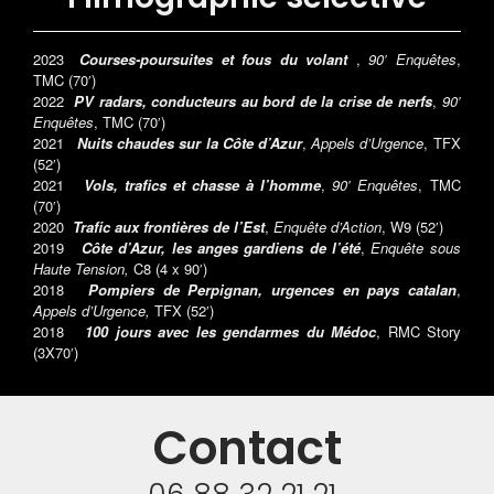
2023
Courses-poursuites et fous du volant
,
90′ Enquêtes
,
TMC (70′)
2022
PV radars, conducteurs au bord de la crise de nerfs
,
90′
Enquêtes
, TMC (70′)
2021
Nuits chaudes sur la Côte d’Azur
,
Appels d’Urgence
, TFX
(52′)
2021
Vols, trafics et chasse à l’homme
,
90′ Enquêtes
, TMC
(70′)
2020
Trafic aux frontières de l’Est
,
Enquête d’Action
, W9 (52′)
2019
Côte d’Azur, les anges gardiens de l’été
,
Enquête sous
Haute Tension,
C8 (4 x 90′)
2018
Pompiers de Perpignan, urgences en pays catalan
,
Appels d’Urgence,
TFX (52′)
2018
100 jours avec les gendarmes du Médoc
, RMC Story
(3X70′)
Contact